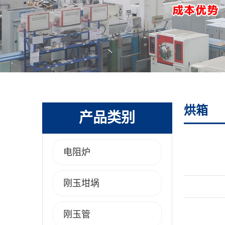
烘箱
产品类别
电阻炉
刚玉坩埚
刚玉管