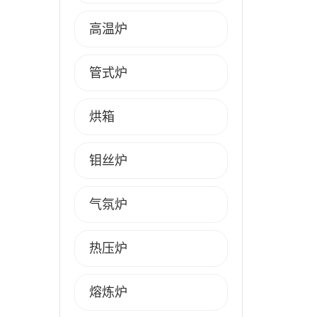
高温炉
管式炉
烘箱
钼丝炉
气氛炉
热压炉
熔炼炉