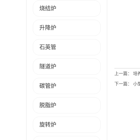
烧结炉
升降炉
石英管
隧道炉
上一篇：
培
下一篇：
小
碳管炉
脱脂炉
旋转炉